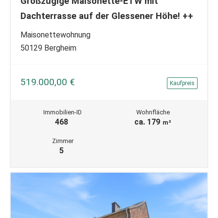
Großzügige Maisonette-ETW mit
Dachterrasse auf der Glessener Höhe! ++
Maisonettewohnung
50129 Bergheim
519.000,00 €
Kaufpreis
Immobilien-ID
Wohnfläche
468
ca. 179
m²
Zimmer
5