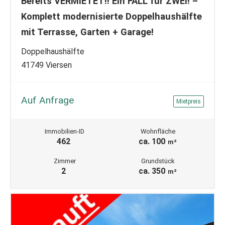
Bereits VERMIETET!! Ein FALL für ZWEI! –
Komplett modernisierte Doppelhaushälfte
mit Terrasse, Garten + Garage!
Doppelhaushälfte
41749 Viersen
Auf Anfrage
Mietpreis
Immobilien-ID
Wohnfläche
462
ca. 100
m²
Zimmer
Grundstück
2
ca. 350
m²