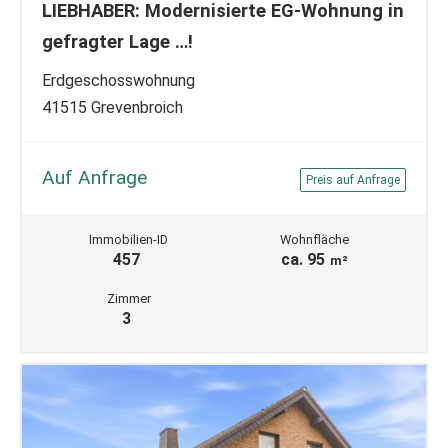
LIEBHABER: Modernisierte EG-Wohnung in
gefragter Lage …!
Erdgeschosswohnung
41515 Grevenbroich
Auf Anfrage
Preis auf Anfrage
Immobilien-ID
Wohnfläche
457
ca. 95
m²
Zimmer
3